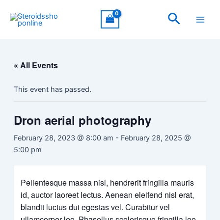
Skip
Main
Search
to
Men
content
« All Events
This event has passed.
Dron aerial photography
February 28, 2023 @ 8:00 am
-
February 28, 2025 @
5:00 pm
Pellentesque massa nisl, hendrerit fringilla mauris
id, auctor laoreet lectus. Aenean eleifend nisl erat,
blandit luctus dui egestas vel. Curabitur vel
ullamcorper leo. Phasellus scelerisque fringilla leo,